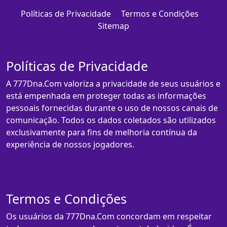
Políticas de Privacidade
Termos e Condições
Sitemap
Políticas de Privacidade
A 777Dna.Com valoriza a privacidade de seus usuários e
está empenhada em proteger todas as informações
pessoais fornecidas durante o uso de nossos canais de
comunicação. Todos os dados coletados são utilizados
exclusivamente para fins de melhoria contínua da
experiência de nossos jogadores.
Termos e Condições
Os usuários da 777Dna.Com concordam em respeitar