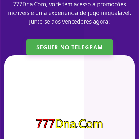
777Dna.Com, você tem acesso a promoções
incríveis e uma experiência de jogo inigualável.
Junte-se aos vencedores agora!
SEGUIR NO TELEGRAM