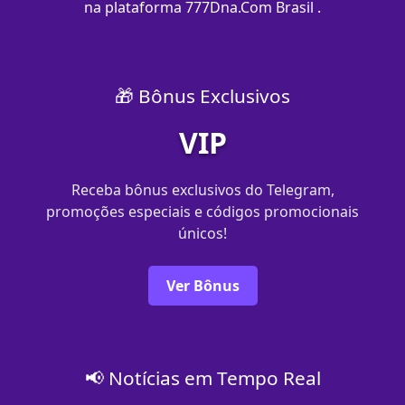
na plataforma 777Dna.Com Brasil .
🎁 Bônus Exclusivos
VIP
Receba bônus exclusivos do Telegram,
promoções especiais e códigos promocionais
únicos!
Ver Bônus
📢 Notícias em Tempo Real