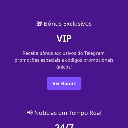
🎁 Bônus Exclusivos
VIP
Receba bônus exclusivos do Telegram,
promoções especiais e códigos promocionais
únicos!
Ver Bônus
📢 Notícias em Tempo Real
24/7