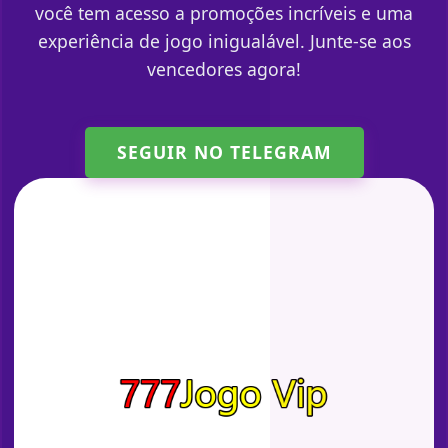
você tem acesso a promoções incríveis e uma
experiência de jogo inigualável. Junte-se aos
vencedores agora!
SEGUIR NO TELEGRAM