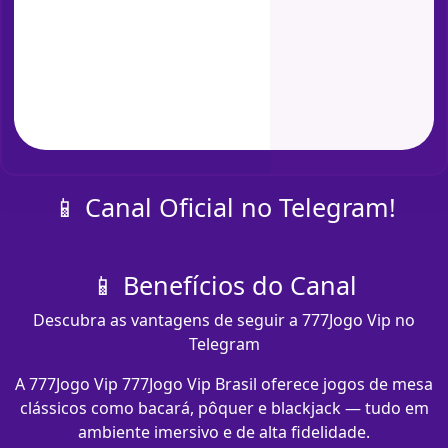
📱 Canal Oficial no Telegram!
📱 Benefícios do Canal
Descubra as vantagens de seguir a 777Jogo Vip no
Telegram
A 777Jogo Vip 777Jogo Vip Brasil oferece jogos de mesa
clássicos como bacará, pôquer e blackjack — tudo em
ambiente imersivo e de alta fidelidade.