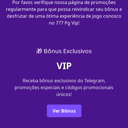
Por favor, verifique nossa página de promoções
regularmente para que possa reivindicar seu bônus e
desfrutar de uma ótima experiência de jogo conosco
no 777 Pg Vip!
🎁 Bônus Exclusivos
VIP
Receba bônus exclusivos do Telegram,
promoções especiais e códigos promocionais
únicos!
Ver Bônus