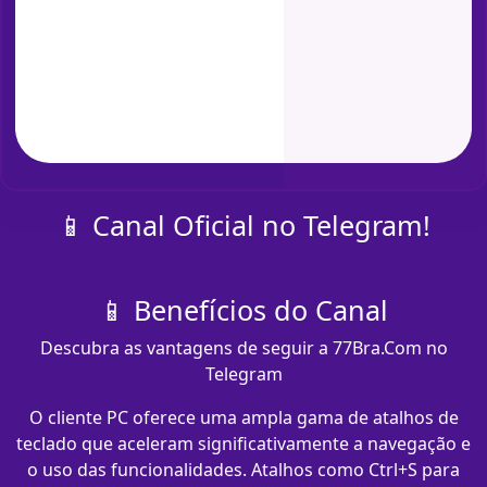
📱 Canal Oficial no Telegram!
📱 Benefícios do Canal
Descubra as vantagens de seguir a 77Bra.Com no
Telegram
O cliente PC oferece uma ampla gama de atalhos de
teclado que aceleram significativamente a navegação e
o uso das funcionalidades. Atalhos como Ctrl+S para