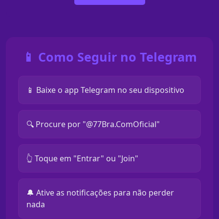
📱 Como Seguir no Telegram
📱 Baixe o app Telegram no seu dispositivo
🔍 Procure por "@77Bra.ComOficial"
👆 Toque em "Entrar" ou "Join"
🔔 Ative as notificações para não perder
nada