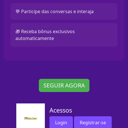
💬 Participe das conversas e interaja
🎁 Receba bônus exclusivos
automaticamente
SEGUIR AGORA
Acessos
Login
Registrar-se