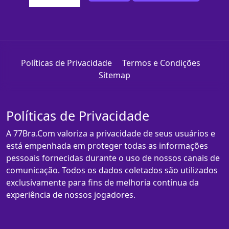
Políticas de Privacidade
Termos e Condições
Sitemap
Políticas de Privacidade
A 77Bra.Com valoriza a privacidade de seus usuários e
está empenhada em proteger todas as informações
pessoais fornecidas durante o uso de nossos canais de
comunicação. Todos os dados coletados são utilizados
exclusivamente para fins de melhoria contínua da
experiência de nossos jogadores.