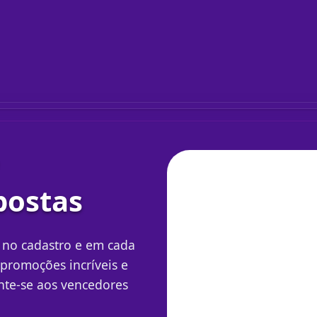
postas
 no cadastro e em cada
 promoções incríveis e
unte-se aos vencedores