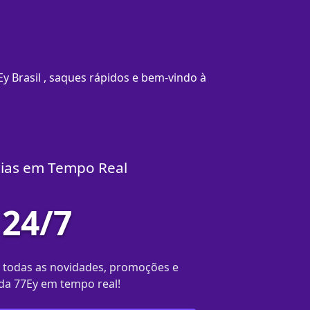
Ey Brasil , saques rápidos e bem-vindo à
cias em Tempo Real
24/7
e todas as novidades, promoções e
da 77Ey em tempo real!