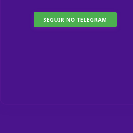
SEGUIR NO TELEGRAM