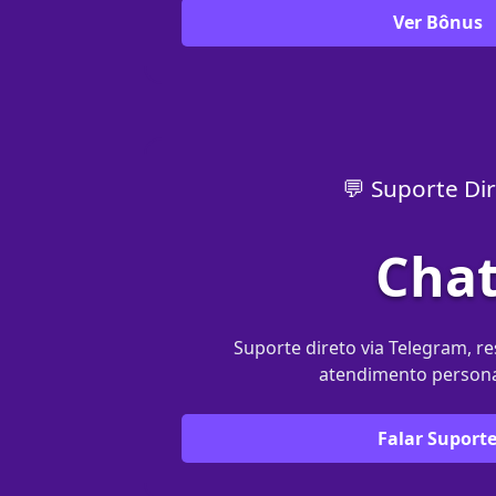
Ver Bônus
💬 Suporte Di
Cha
Suporte direto via Telegram, r
atendimento persona
Falar Suport