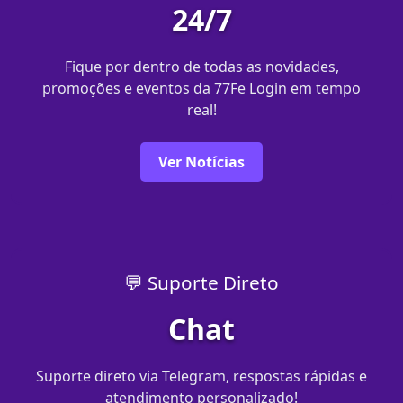
24/7
Fique por dentro de todas as novidades,
promoções e eventos da 77Fe Login em tempo
real!
Ver Notícias
💬 Suporte Direto
Chat
Suporte direto via Telegram, respostas rápidas e
atendimento personalizado!