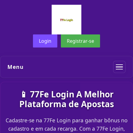
Login
Registrar-se
Menu
📱 77Fe Login A Melhor
Plataforma de Apostas
Cadastre-se na 77Fe Login para ganhar bônus no
cadastro e em cada recarga. Com a 77Fe Login,