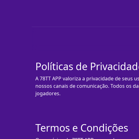
Políticas de Privacida
A 78TT APP valoriza a privacidade de seus 
nossos canais de comunicação. Todos os dad
jogadores.
Termos e Condições