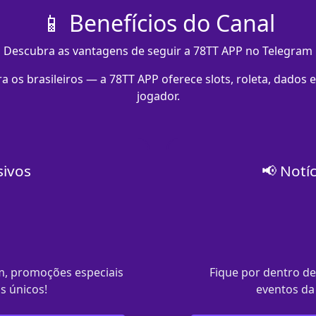
📱 Benefícios do Canal
Descubra as vantagens de seguir a 78TT APP no Telegram
ra os brasileiros — a 78TT APP oferece slots, roleta, dados
jogador.
sivos
📢 Notí
m, promoções especiais
Fique por dentro d
s únicos!
eventos da