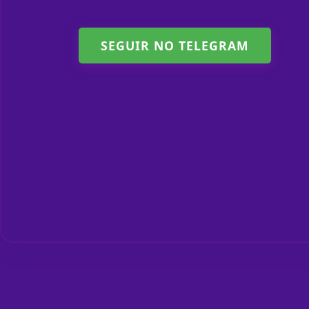
SEGUIR NO TELEGRAM