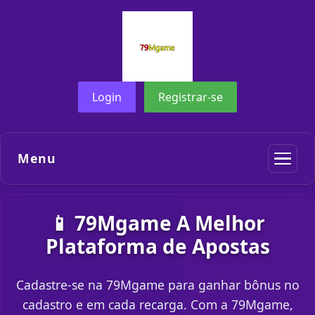
Login
Registrar-se
Menu
📱 79Mgame A Melhor
Plataforma de Apostas
Cadastre-se na 79Mgame para ganhar bônus no
cadastro e em cada recarga. Com a 79Mgame,