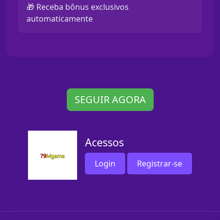
🎁 Receba bônus exclusivos
automaticamente
SEGUIR AGORA
Acessos
Login
Registrar-se