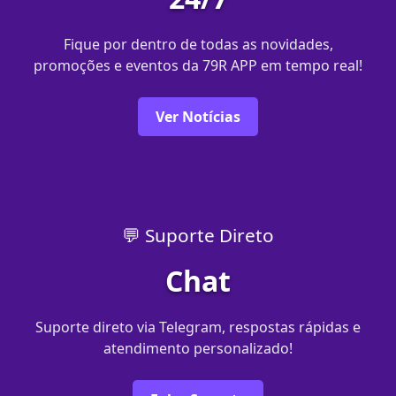
Fique por dentro de todas as novidades,
promoções e eventos da 79R APP em tempo real!
Ver Notícias
💬 Suporte Direto
Chat
Suporte direto via Telegram, respostas rápidas e
atendimento personalizado!