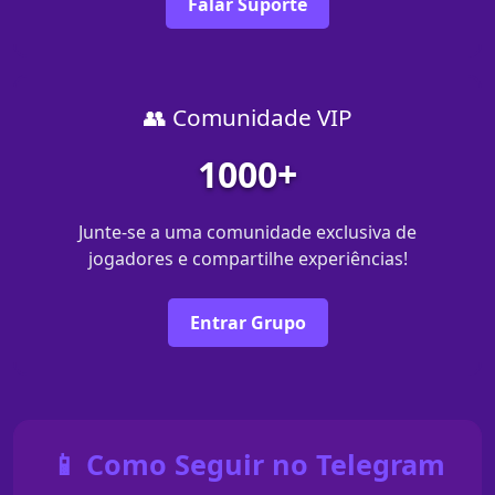
Falar Suporte
👥 Comunidade VIP
1000+
Junte-se a uma comunidade exclusiva de
jogadores e compartilhe experiências!
Entrar Grupo
📱 Como Seguir no Telegram