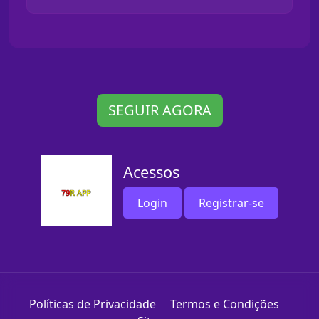
SEGUIR AGORA
Acessos
Login
Registrar-se
Políticas de Privacidade
Termos e Condições