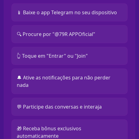
📱 Baixe o app Telegram no seu dispositivo
🔍 Procure por "@79R APPOficial"
👆 Toque em "Entrar" ou "Join"
🔔 Ative as notificações para não perder
nada
💬 Participe das conversas e interaja
🎁 Receba bônus exclusivos
automaticamente