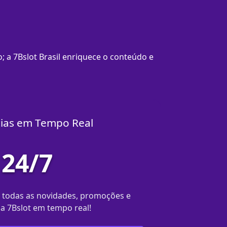
; a 7Bslot Brasil enriquece o conteúdo e
cias em Tempo Real
24/7
e todas as novidades, promoções e
a 7Bslot em tempo real!