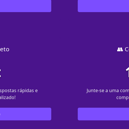
reto
👥 
t
espostas rápidas e
Junte-se a uma com
lizado!
compa
e