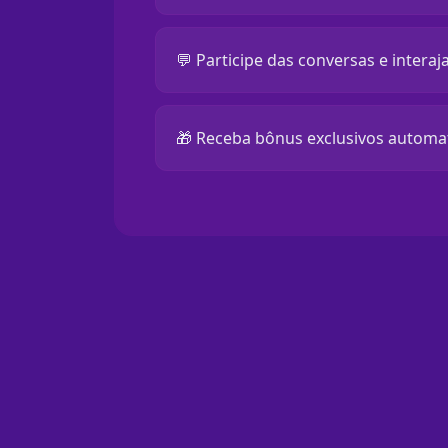
💬 Participe das conversas e interaj
🎁 Receba bônus exclusivos autom