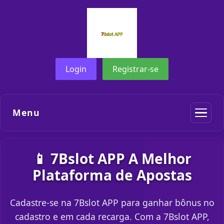
Login
Registrar-se
Menu
📱 7Bslot APP A Melhor
Plataforma de Apostas
Cadastre-se na 7Bslot APP para ganhar bônus no
cadastro e em cada recarga. Com a 7Bslot APP,