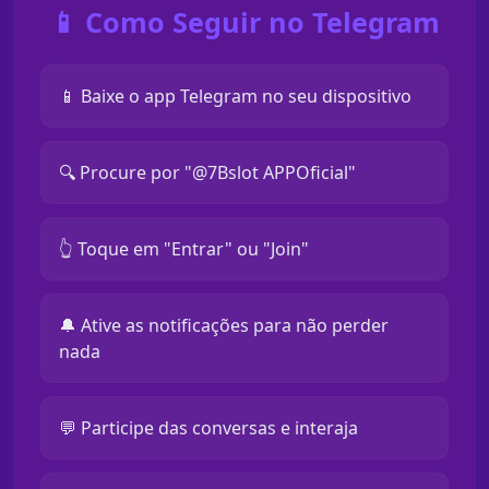
📱 Como Seguir no Telegram
📱 Baixe o app Telegram no seu dispositivo
🔍 Procure por "@7Bslot APPOficial"
👆 Toque em "Entrar" ou "Join"
🔔 Ative as notificações para não perder
nada
💬 Participe das conversas e interaja