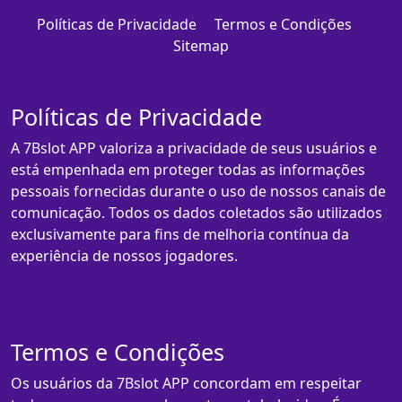
Políticas de Privacidade
Termos e Condições
Sitemap
Políticas de Privacidade
A 7Bslot APP valoriza a privacidade de seus usuários e
está empenhada em proteger todas as informações
pessoais fornecidas durante o uso de nossos canais de
comunicação. Todos os dados coletados são utilizados
exclusivamente para fins de melhoria contínua da
experiência de nossos jogadores.
Termos e Condições
Os usuários da 7Bslot APP concordam em respeitar