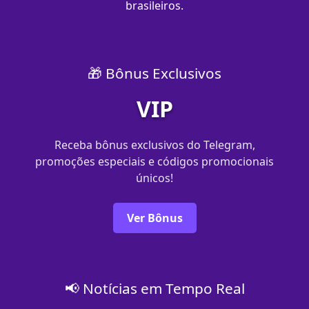
brasileiros.
🎁 Bônus Exclusivos
VIP
Receba bônus exclusivos do Telegram,
promoções especiais e códigos promocionais
únicos!
Ver Bônus
📢 Notícias em Tempo Real