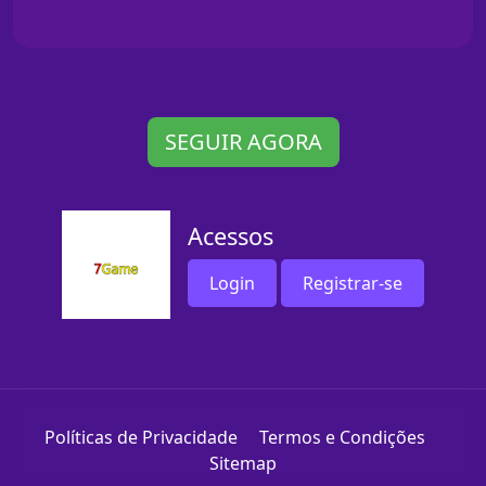
SEGUIR AGORA
Acessos
Login
Registrar-se
Políticas de Privacidade
Termos e Condições
Sitemap