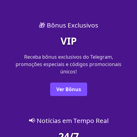
🎁 Bônus Exclusivos
VIP
Receba bônus exclusivos do Telegram,
promoções especiais e códigos promocionais
únicos!
Ver Bônus
📢 Notícias em Tempo Real
24/7