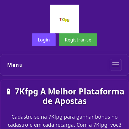
Login
Registrar-se
Menu
📱 7Kfpg A Melhor Plataforma
de Apostas
Cadastre-se na 7Kfpg para ganhar bônus no
cadastro e em cada recarga. Com a 7Kfpg, você