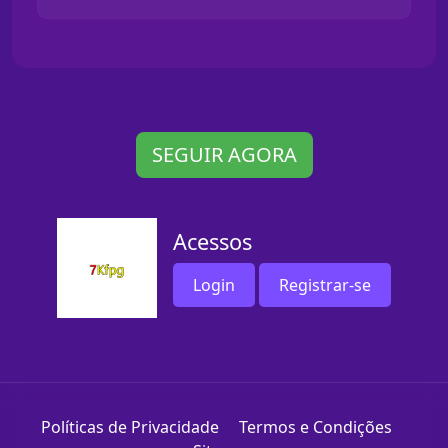
SEGUIR AGORA
Acessos
Login
Registrar-se
Políticas de Privacidade
Termos e Condições