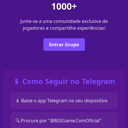
1000+
Junte-se a uma comunidade exclusiva de
jogadores e compartilhe experiências!
Entrar Grupo
📱 Como Seguir no Telegram
📱 Baixe o app Telegram no seu dispositivo
🔍 Procure por "@802Game.ComOficial"