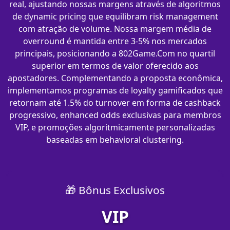
real, ajustando nossas margens através de algoritmos
de dynamic pricing que equilibram risk management
com atração de volume. Nossa margem média de
overround é mantida entre 3-5% nos mercados
principais, posicionando a 802Game.Com no quartil
superior em termos de valor oferecido aos
apostadores. Complementando a proposta econômica,
implementamos programas de loyalty gamificados que
retornam até 1.5% do turnover em forma de cashback
progressivo, enhanced odds exclusivas para membros
VIP, e promoções algoritmicamente personalizadas
baseadas em behavioral clustering.
🎁 Bônus Exclusivos
VIP