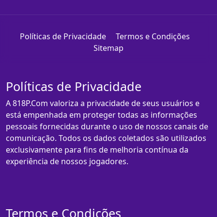
Políticas de Privacidade
Termos e Condições
Sitemap
Políticas de Privacidade
A 818P.Com valoriza a privacidade de seus usuários e
está empenhada em proteger todas as informações
pessoais fornecidas durante o uso de nossos canais de
comunicação. Todos os dados coletados são utilizados
exclusivamente para fins de melhoria contínua da
experiência de nossos jogadores.
Termos e Condições