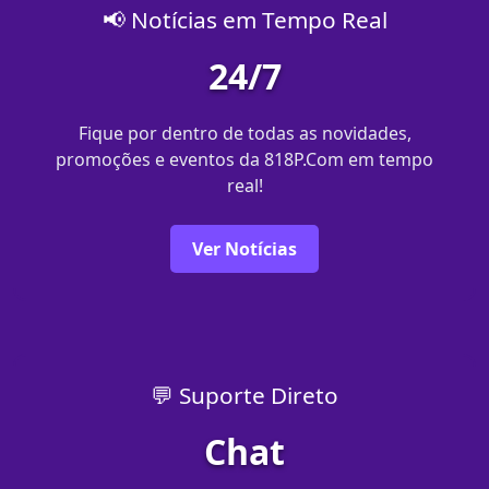
📢 Notícias em Tempo Real
24/7
Fique por dentro de todas as novidades,
promoções e eventos da 818P.Com em tempo
real!
Ver Notícias
💬 Suporte Direto
Chat