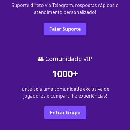
Suporte direto via Telegram, respostas rápidas e
atendimento personalizado!
Falar Suporte
👥 Comunidade VIP
1000+
Junte-se a uma comunidade exclusiva de
jogadores e compartilhe experiências!
Entrar Grupo