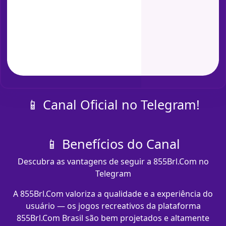
📱 Canal Oficial no Telegram!
📱 Benefícios do Canal
Descubra as vantagens de seguir a 855Brl.Com no
Telegram
A 855Brl.Com valoriza a qualidade e a experiência do
usuário — os jogos recreativos da plataforma
855Brl.Com Brasil são bem projetados e altamente