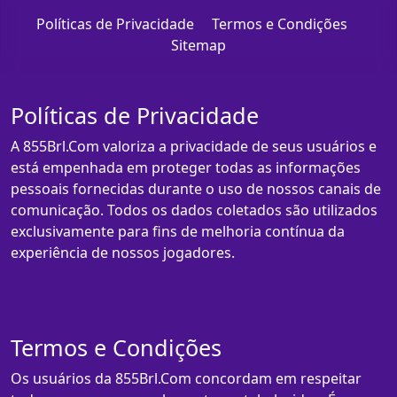
Políticas de Privacidade
Termos e Condições
Sitemap
Políticas de Privacidade
A 855Brl.Com valoriza a privacidade de seus usuários e
está empenhada em proteger todas as informações
pessoais fornecidas durante o uso de nossos canais de
comunicação. Todos os dados coletados são utilizados
exclusivamente para fins de melhoria contínua da
experiência de nossos jogadores.
Termos e Condições
Os usuários da 855Brl.Com concordam em respeitar