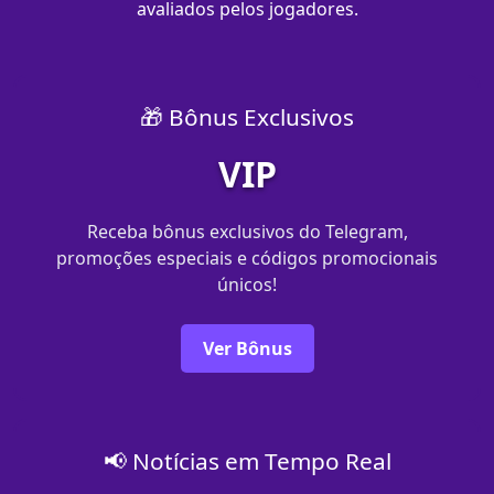
avaliados pelos jogadores.
🎁 Bônus Exclusivos
VIP
Receba bônus exclusivos do Telegram,
promoções especiais e códigos promocionais
únicos!
Ver Bônus
📢 Notícias em Tempo Real