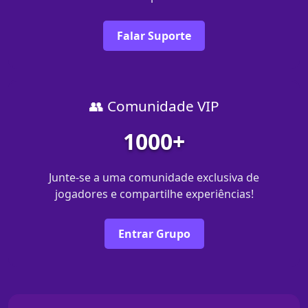
Falar Suporte
👥 Comunidade VIP
1000+
Junte-se a uma comunidade exclusiva de
jogadores e compartilhe experiências!
Entrar Grupo