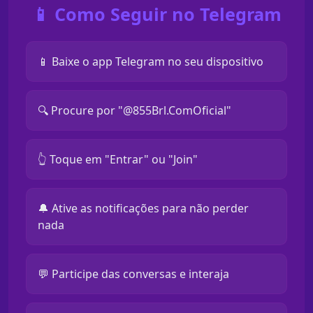
📱 Como Seguir no Telegram
📱 Baixe o app Telegram no seu dispositivo
🔍 Procure por "@855Brl.ComOficial"
👆 Toque em "Entrar" ou "Join"
🔔 Ative as notificações para não perder
nada
💬 Participe das conversas e interaja