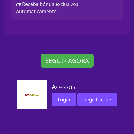
🎁 Receba bônus exclusivos
automaticamente
SEGUIR AGORA
Acessos
Login
Registrar-se