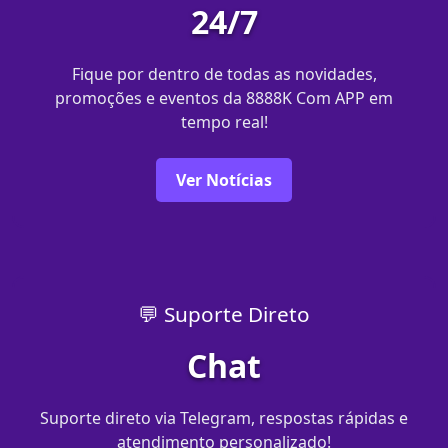
24/7
Fique por dentro de todas as novidades,
promoções e eventos da 8888K Com APP em
tempo real!
Ver Notícias
💬 Suporte Direto
Chat
Suporte direto via Telegram, respostas rápidas e
atendimento personalizado!