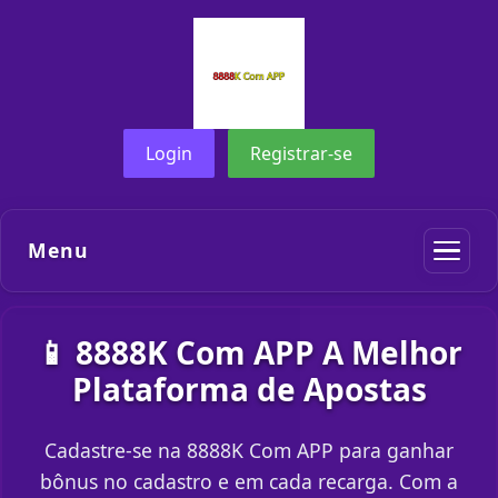
Login
Registrar-se
Menu
📱 8888K Com APP A Melhor
Plataforma de Apostas
Cadastre-se na 8888K Com APP para ganhar
bônus no cadastro e em cada recarga. Com a