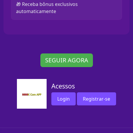
🎁 Receba bônus exclusivos
automaticamente
SEGUIR AGORA
Acessos
Login
Registrar-se