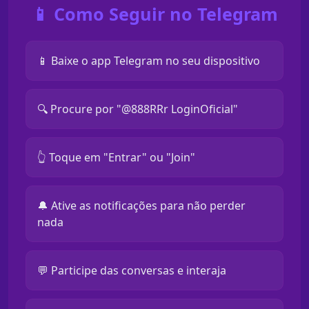
📱 Como Seguir no Telegram
📱 Baixe o app Telegram no seu dispositivo
🔍 Procure por "@888RRr LoginOficial"
👆 Toque em "Entrar" ou "Join"
🔔 Ative as notificações para não perder
nada
💬 Participe das conversas e interaja