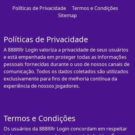
Políticas de Privacidade
Termos e Condições
Sitemap
Políticas de Privacidade
A 888RRr Login valoriza a privacidade de seus usuários
e está empenhada em proteger todas as informações
pessoais fornecidas durante o uso de nossos canais de
comunicação. Todos os dados coletados são utilizados
exclusivamente para fins de melhoria contínua da
experiência de nossos jogadores.
Termos e Condições
Os usuários da 888RRr Login concordam em respeitar