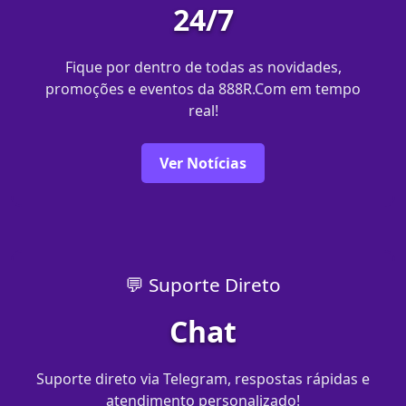
24/7
Fique por dentro de todas as novidades,
promoções e eventos da 888R.Com em tempo
real!
Ver Notícias
💬 Suporte Direto
Chat
Suporte direto via Telegram, respostas rápidas e
atendimento personalizado!