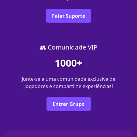
Falar Suporte
👥 Comunidade VIP
1000+
Junte-se a uma comunidade exclusiva de
jogadores e compartilhe experiências!
Entrar Grupo