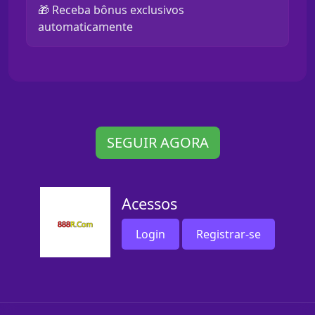
🎁 Receba bônus exclusivos
automaticamente
SEGUIR AGORA
Acessos
Login
Registrar-se