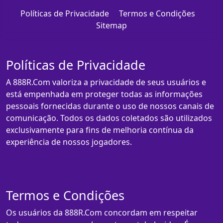
Políticas de Privacidade
Termos e Condições
Sitemap
Políticas de Privacidade
A 888R.Com valoriza a privacidade de seus usuários e
está empenhada em proteger todas as informações
pessoais fornecidas durante o uso de nossos canais de
comunicação. Todos os dados coletados são utilizados
exclusivamente para fins de melhoria contínua da
experiência de nossos jogadores.
Termos e Condições
Os usuários da 888R.Com concordam em respeitar