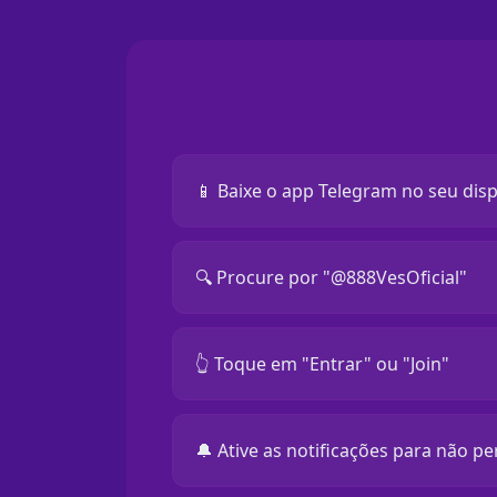
📱 Baixe o app Telegram no seu disp
🔍 Procure por "@888VesOficial"
👆 Toque em "Entrar" ou "Join"
🔔 Ative as notificações para não p