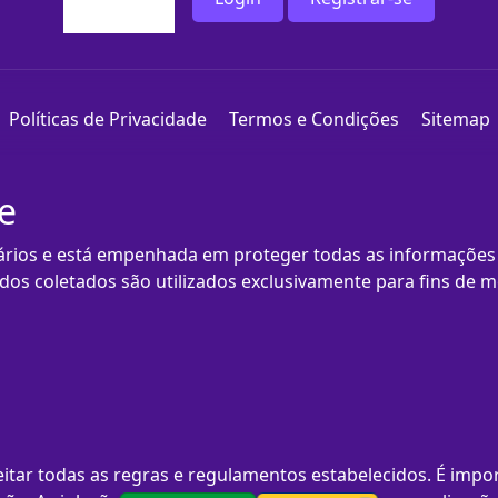
Políticas de Privacidade
Termos e Condições
Sitemap
de
uários e está empenhada em proteger todas as informações
os coletados são utilizados exclusivamente para fins de m
ar todas as regras e regulamentos estabelecidos. É impor