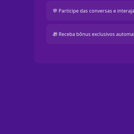
💬 Participe das conversas e interaj
🎁 Receba bônus exclusivos autom