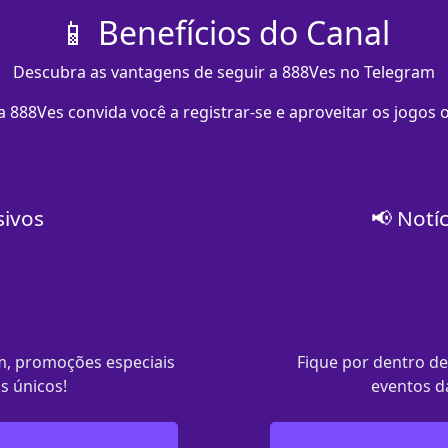
📱 Benefícios do Canal
Descubra as vantagens de seguir a 888Ves no Telegram
888Ves convida você a registrar-se e aproveitar os jogos on
sivos
📢 Notí
m, promoções especiais
Fique por dentro d
s únicos!
eventos d