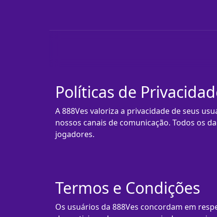
Políticas de Privacida
A 888Ves valoriza a privacidade de seus us
nossos canais de comunicação. Todos os dad
jogadores.
Termos e Condições
Os usuários da 888Ves concordam em respeit