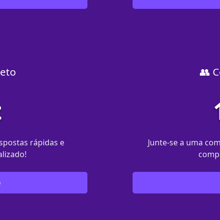
reto
👥 
t
espostas rápidas e
Junte-se a uma com
lizado!
compa
e