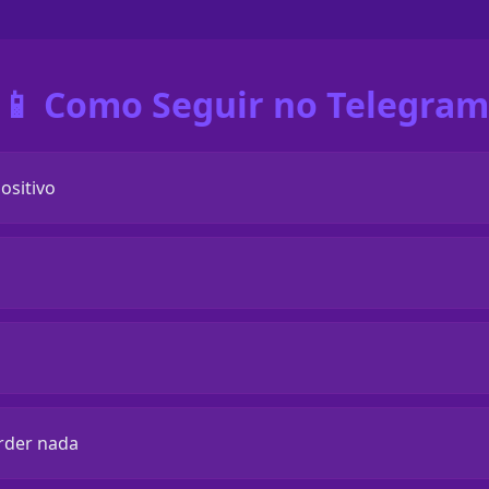
📱 Como Seguir no Telegram
ositivo
erder nada