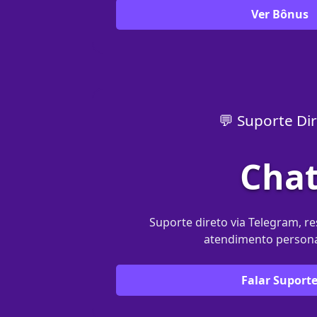
Ver Bônus
💬 Suporte Di
Cha
Suporte direto via Telegram, r
atendimento persona
Falar Suport