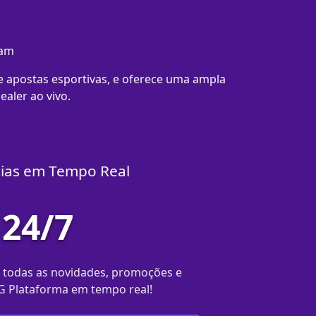
ram
e apostas esportivas, e oferece uma ampla
ealer ao vivo.
cias em Tempo Real
24/7
e todas as novidades, promoções e
G Plataforma em tempo real!