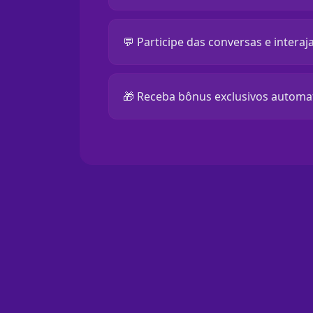
💬 Participe das conversas e interaj
🎁 Receba bônus exclusivos autom