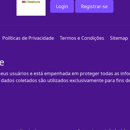
Login
Registrar-se
Políticas de Privacidade
Termos e Condições
Sitemap
de
 seus usuários e está empenhada em proteger todas as inf
dados coletados são utilizados exclusivamente para fins d