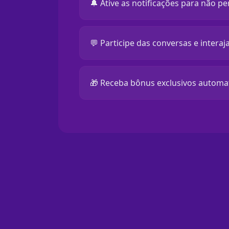
🔔 Ative as notificações para não p
💬 Participe das conversas e interaj
🎁 Receba bônus exclusivos autom