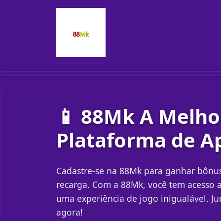
📱 88Mk A Melho
Plataforma de A
Cadastre-se na 88Mk para ganhar bônus
recarga. Com a 88Mk, você tem acesso a
uma experiência de jogo inigualável. J
agora!