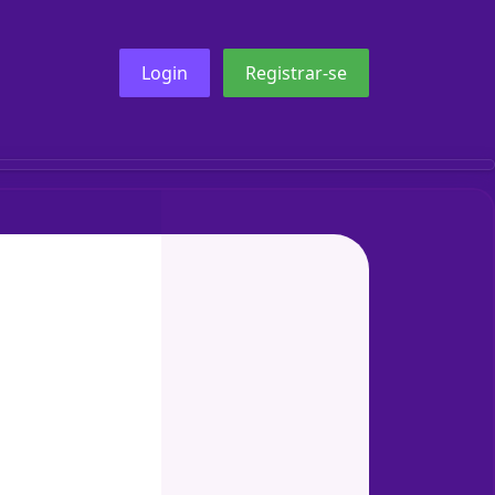
Login
Registrar-se