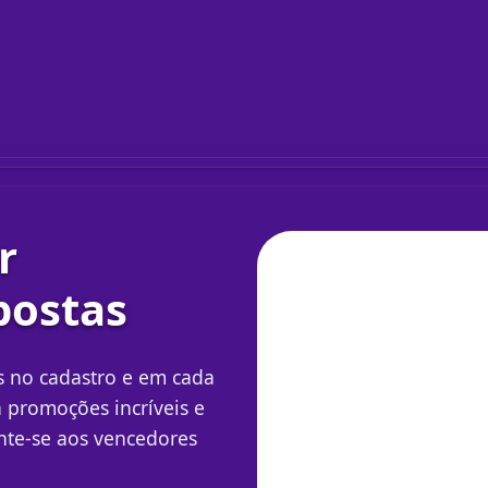
r
postas
 no cadastro e em cada
 promoções incríveis e
unte-se aos vencedores