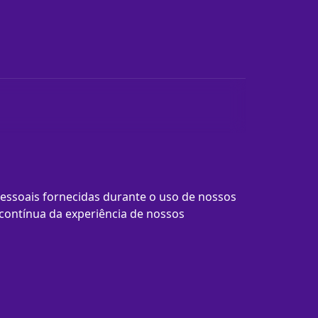
essoais fornecidas durante o uso de nossos
 contínua da experiência de nossos