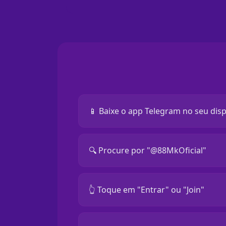
📱 Baixe o app Telegram no seu disp
🔍 Procure por "@88MkOficial"
👆 Toque em "Entrar" ou "Join"