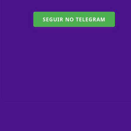
SEGUIR NO TELEGRAM