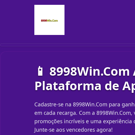
📱 8998Win.Com 
Plataforma de A
Cadastre-se na 8998Win.Com para ganh
em cada recarga. Com a 8998Win.Com, 
promoções incríveis e uma experiência d
Junte-se aos vencedores agora!