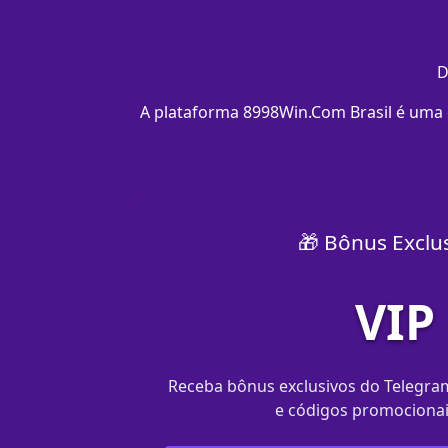
D
A plataforma 8998Win.Com Brasil é uma 
🎁 Bônus Exclu
VIP
Receba bônus exclusivos do Telegra
e códigos promocionai