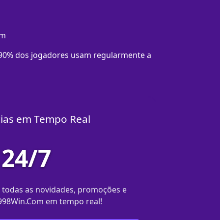
am
e 90% dos jogadores usam regularmente a
cias em Tempo Real
24/7
e todas as novidades, promoções e
998Win.Com em tempo real!