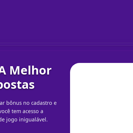
A Melhor
postas
ar bônus no cadastro e
você tem acesso a
e jogo inigualável.