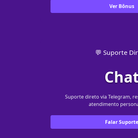
Ver Bônus
💬 Suporte Di
Cha
Suporte direto via Telegram, r
atendimento persona
Falar Suport