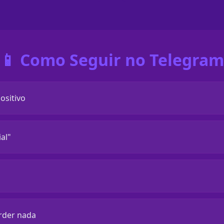
📱 Como Seguir no Telegram
ositivo
al"
erder nada