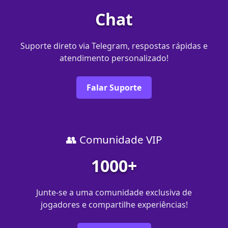
Chat
Suporte direto via Telegram, respostas rápidas e
atendimento personalizado!
Falar Suporte
👥 Comunidade VIP
1000+
Junte-se a uma comunidade exclusiva de
jogadores e compartilhe experiências!