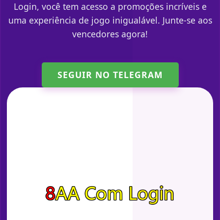
Login, você tem acesso a promoções incríveis e
uma experiência de jogo inigualável. Junte-se aos
vencedores agora!
SEGUIR NO TELEGRAM