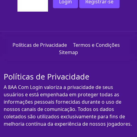
Login
Registrar-se
Políticas de Privacidade
Termos e Condições
Sitemap
Políticas de Privacidade
A 8AA Com Login valoriza a privacidade de seus
usuários e está empenhada em proteger todas as
informações pessoais fornecidas durante o uso de
nossos canais de comunicação. Todos os dados
coletados são utilizados exclusivamente para fins de
melhoria contínua da experiência de nossos jogadores.