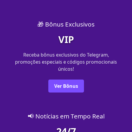
🎁 Bônus Exclusivos
VIP
Receba bônus exclusivos do Telegram,
promoções especiais e códigos promocionais
únicos!
Ver Bônus
📢 Notícias em Tempo Real
24/7