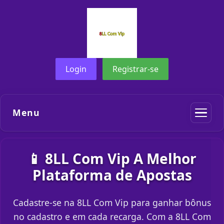
Login
Registrar-se
Menu
📱 8LL Com Vip A Melhor
Plataforma de Apostas
Cadastre-se na 8LL Com Vip para ganhar bônus
no cadastro e em cada recarga. Com a 8LL Com