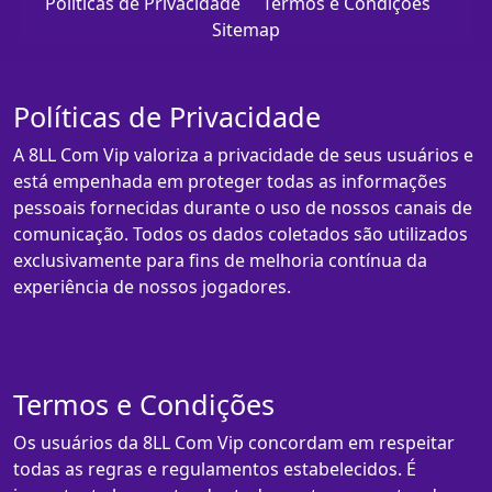
Políticas de Privacidade
Termos e Condições
Sitemap
Políticas de Privacidade
A 8LL Com Vip valoriza a privacidade de seus usuários e
está empenhada em proteger todas as informações
pessoais fornecidas durante o uso de nossos canais de
comunicação. Todos os dados coletados são utilizados
exclusivamente para fins de melhoria contínua da
experiência de nossos jogadores.
Termos e Condições
Os usuários da 8LL Com Vip concordam em respeitar
todas as regras e regulamentos estabelecidos. É