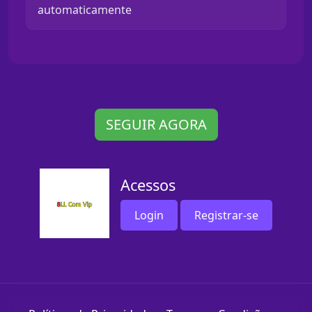
automaticamente
SEGUIR AGORA
Acessos
Login
Registrar-se