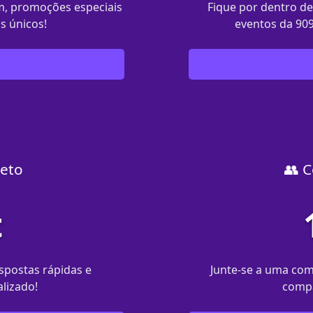
m, promoções especiais
Fique por dentro d
s únicos!
eventos da 90
reto
👥 
t
espostas rápidas e
Junte-se a uma com
lizado!
compa