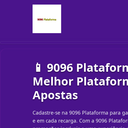
📱 9096 Platafor
Melhor Platafor
Apostas
Cadastre-se na 9096 Plataforma para g
e em cada recarga. Com a 9096 Platafor