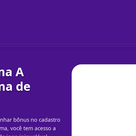
ma A
ma de
anhar bônus no cadastro
ma, você tem acesso a