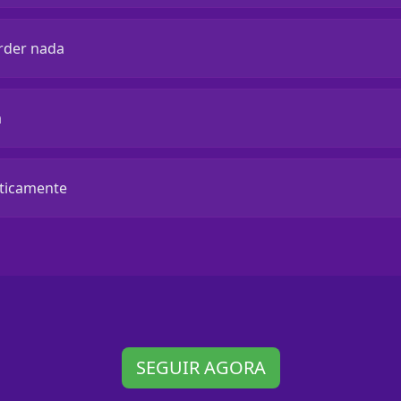
erder nada
a
aticamente
SEGUIR AGORA