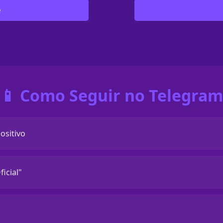
e
📱 Como Seguir no Telegram
ositivo
icial"