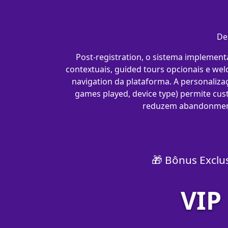
De
Post-registration, o sistema implement
contextuais, guided tours opcionais e we
navigation da plataforma. A personaliza
games played, device type) permite cus
reduzem abandonment d
🎁 Bônus Exclu
VIP