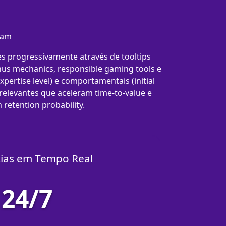
ram
es progressivamente através de tooltips
nus mechanics, responsible gaming tools e
ertise level) e comportamentais (initial
relevantes que aceleram time-to-value e
retention probability.
cias em Tempo Real
24/7