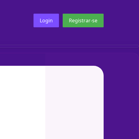
Login
Registrar-se