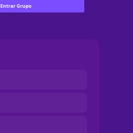
Entrar Grupo