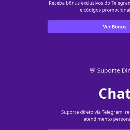
Receba bônus exclusivos do Telegra
e códigos promocionai
Ver Bônus
💬 Suporte Di
Cha
Suporte direto via Telegram, r
atendimento persona