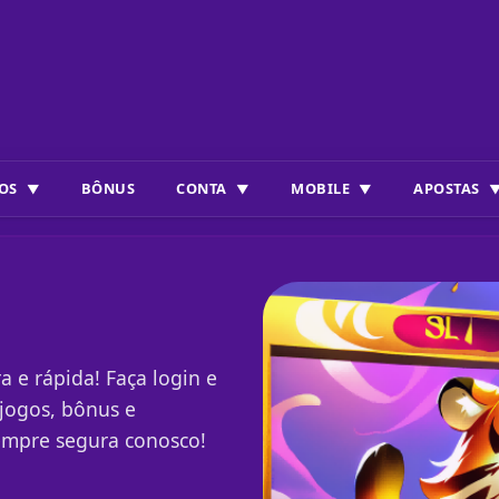
OS
BÔNUS
CONTA
MOBILE
APOSTAS
 e rápida! Faça login e
jogos, bônus e
sempre segura conosco!