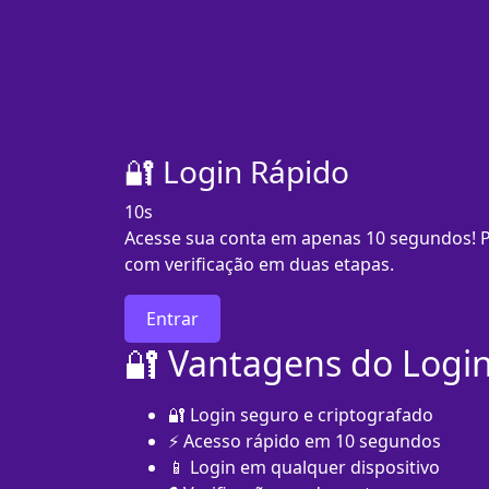
🔐 Login Rápido
10s
Acesse sua conta em apenas 10 segundos! P
com verificação em duas etapas.
Entrar
🔐 Vantagens do Logi
🔐 Login seguro e criptografado
⚡ Acesso rápido em 10 segundos
📱 Login em qualquer dispositivo