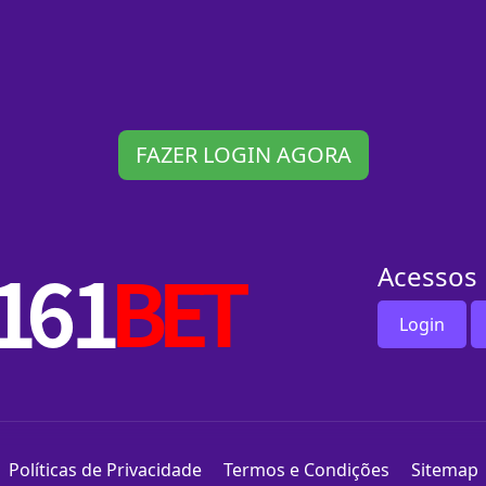
FAZER LOGIN AGORA
Acessos
Login
Políticas de Privacidade
Termos e Condições
Sitemap