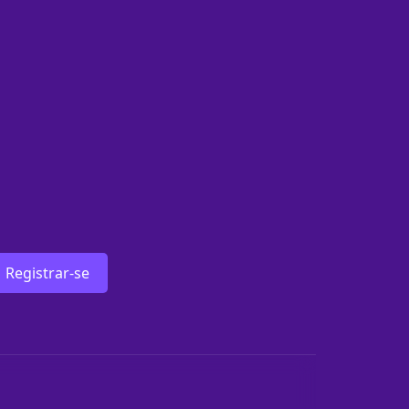
Registrar-se