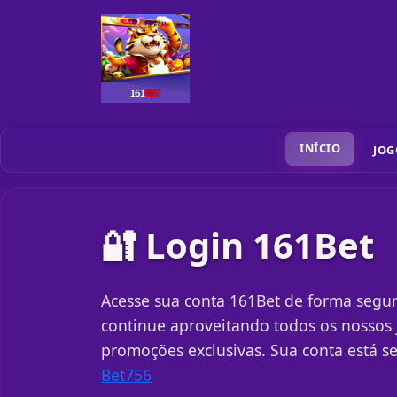
INÍCIO
JOG
🔐 Login 161Bet
Acesse sua conta 161Bet de forma segura
continue aproveitando todos os nossos 
promoções exclusivas. Sua conta está 
Bet756